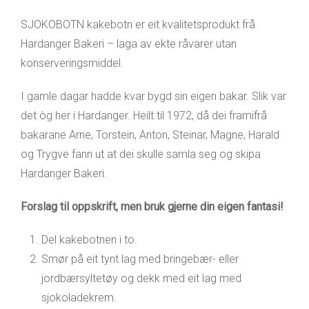
SJOKOBOTN kakebotn er eit kvalitetsprodukt frå
Hardanger Bakeri – laga av ekte råvarer utan
konserveringsmiddel.
I gamle dagar hadde kvar bygd sin eigen bakar. Slik var
det òg her i Hardanger. Heilt til 1972, då dei framifrå
bakarane Arne, Torstein, Anton, Steinar, Magne, Harald
og Trygve fann ut at dei skulle samla seg og skipa
Hardanger Bakeri.
Forslag til oppskrift, men bruk gjerne din eigen fantasi!
Del kakebotnen i to.
Smør på eit tynt lag med bringebær- eller
jordbærsyltetøy og dekk med eit lag med
sjokoladekrem.